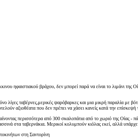
ινου ηφαιστιακού βράχου, δεν μπορεί παρά να είναι το λιμάνι της Οί
μόνο λίγες ταβέρνες,μερικές ψαρόβαρκες και μια μικρή παραλία με β
τελούν αξιοθέατα που δεν πρέπει να χάσει κανείς κατά την επίσκεψή 
ίνοντας περισσότερα από 300 σκαλοπάτια από το χωριό της Οίας - πά
ασσινά στα ταβερνάκια. Μερικοί κολυμπούν κιόλας εκεί, αλλά υπάρχει
υτοκινήτων στη Σαντορίνη