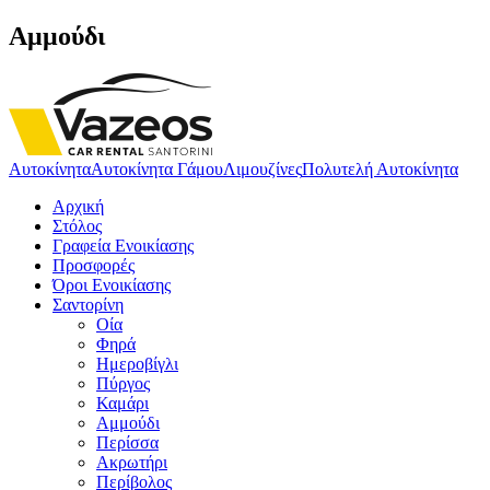
Αμμούδι
Αυτοκίνητα
Αυτοκίνητα Γάμου
Λιμουζίνες
Πολυτελή Αυτοκίνητα
Αρχική
Στόλος
Γραφεία Ενοικίασης
Προσφορές
Όροι Ενοικίασης
Σαντορίνη
Οία
Φηρά
Ημεροβίγλι
Πύργος
Καμάρι
Αμμούδι
Περίσσα
Ακρωτήρι
Περίβολος