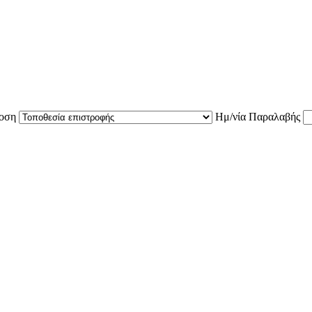
οση
Ημ/νία Παραλαβής