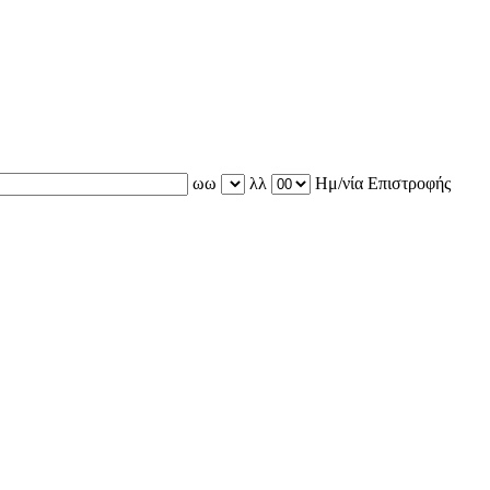
ωω
λλ
Ημ/νία Επιστροφής