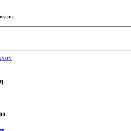
οήγησης
ΟΛΩΝ
η
00
55