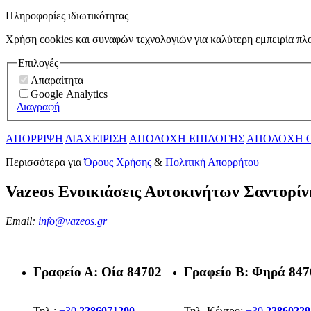
Πληροφορίες ιδιωτικότητας
Χρήση cookies και συναφών τεχνολογιών για καλύτερη εμπειρία πλ
Επιλογές
Απαραίτητα
Google Analytics
Διαγραφή
ΑΠΟΡΡΙΨΗ
ΔΙΑΧΕΙΡΙΣΗ
ΑΠΟΔΟΧΗ ΕΠΙΛΟΓΗΣ
ΑΠΟΔΟΧΗ 
Περισσότερα για
Όρους Χρήσης
&
Πολιτική Απορρήτου
Vazeos Ενοικιάσεις Αυτοκινήτων Σαντορίν
Email:
info@vazeos.gr
Γραφείο Α:
Οία 84702
Γραφείο Β:
Φηρά 847
Τηλ.:
+30
2286071200
Τηλ. Κέντρο:
+30
22860229