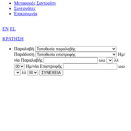
Μεταφορές Σαντορίνη
Συνεργάτες
Επικοινωνία
EN
EL
ΚΡΑΤΗΣΗ
Παραλαβή
Παράδοση
Ημ/
νία Παραλαβής
ωω
λλ
Ημ/νία Επιστροφής
ωω
λλ
ΣΥΝΕΧΕΙΑ