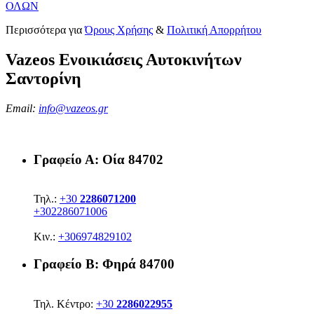
ΟΛΩΝ
Περισσότερα για
Όρους Χρήσης
&
Πολιτική Απορρήτου
Vazeos Ενοικιάσεις Αυτοκινήτων
Σαντορίνη
Email:
info@vazeos.gr
Γραφείο Α:
Οία 84702
Τηλ.:
+30
2286071200
+302286071006
Κιν.:
+306974829102
Γραφείο Β:
Φηρά 84700
Τηλ. Κέντρο:
+30
2286022955