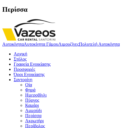
Περίσσα
Αυτοκίνητα
Αυτοκίνητα Γάμου
Λιμουζίνες
Πολυτελή Αυτοκίνητα
Αρχική
Στόλος
Γραφεία Ενοικίασης
Προσφορές
Όροι Ενοικίασης
Σαντορίνη
Οία
Φηρά
Ημεροβίγλι
Πύργος
Καμάρι
Αμμούδι
Περίσσα
Ακρωτήρι
Περίβολος