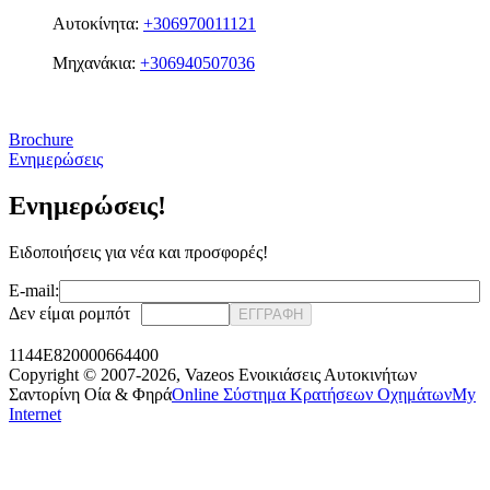
Αυτοκίνητα:
+306970011121
Μηχανάκια:
+306940507036
Brochure
Ενημερώσεις
Ενημερώσεις!
Ειδοποιήσεις για νέα και προσφορές!
E-mail:
Δεν είμαι ρομπότ
ΕΓΓΡΑΦΗ
1144E820000664400
Copyright © 2007-2026,
Vazeos Ενοικιάσεις Αυτοκινήτων
Σαντορίνη Οία & Φηρά
Online Σύστημα Κρατήσεων Οχημάτων
My
Internet